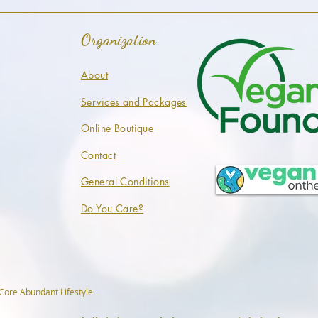
Organization
About
Services and Packages
Online Boutique
Contact
General Conditions
Do You Care?
Core Abundant Lifestyle