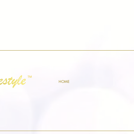
™
HOME