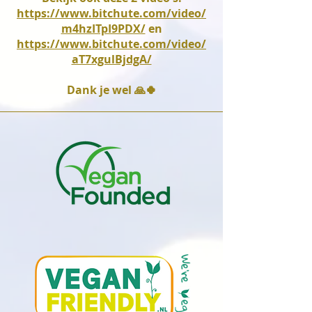
https://www.bitchute.com/video/
m4hzITpI9PDX/
en
https://www.bitchute.com/video/
aT7xgulBjdgA/
Dank je wel 🙏🍀