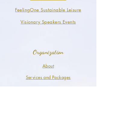
FeelingOne Sustainable Leisure
Visionary Speakers Events
Organization
About
Services and Packages
Online Boutique
Contact
General Conditions
Do You Care?